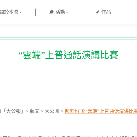
關於本會
活動
作品
“雲端”上普通話演講比賽
「大公報」> 藝文 > 大公圓 >
柳絮纷飞\“云端”上普通话演讲比赛