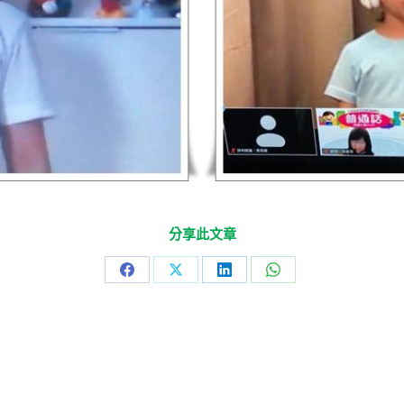
分享此文章
Share
Share
Share
Share
on
on
on
on
Facebook
X
LinkedIn
WhatsApp