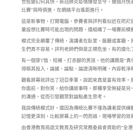
世態變幻何其快，新冠肺炎疫情爆發至今，幾個月恍
比賽”與時俱進，在網絡平台遙距進行。
這是新事物，打開電腦，參賽者與評判看似近在咫尺
量設想比賽時可能出現的問題，還組織了一場賽前模
模式完全顛覆了傳統，演講者在臥室、飯廳或客廳，
生們真不容易。評判老師們倒是正襟危坐，有的還化
有一個穿T恤、短褲、打赤腳的男孩，他的講題是“
得極其投入，論據、論點、論證清晰明確，內容乾淨
觀看屏幕就評出了冠亞季軍，說起來真是富有效率。
你面前，對你笑，給你講故事時，那種享受無疑是另
的溝通，從而引發觀眾對論點產生思考。
我說傳統模式好，還因為傳統比賽不僅為講者提供練
記憶更深刻，比較屏幕上的一閃而過，現場學習的效
由香港教育局語文教育及研究常務委員會資助的“全港