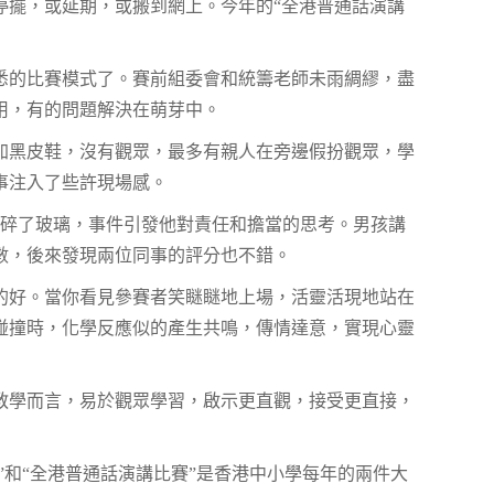
停擺，或延期，或搬到網上。今年的“全港普通話演講
悉的比賽模式了。賽前組委會和統籌老師未雨綢繆，盡
用，有的問題解決在萌芽中。
加黑皮鞋，沒有觀眾，最多有親人在旁邊假扮觀眾，學
事注入了些許現場感。
打碎了玻璃，事件引發他對責任和擔當的思考。男孩講
數，後來發現兩位同事的評分也不錯。
的好。當你看見參賽者笑瞇瞇地上場，活靈活現地站在
碰撞時，化學反應似的產生共鳴，傳情達意，實現心靈
教學而言，易於觀眾學習，啟示更直觀，接受更直接，
”和“全港普通話演講比賽”是香港中小學每年的兩件大