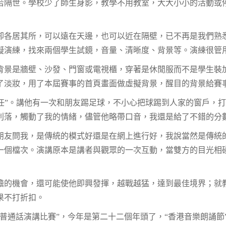
若隔世。學校少了師生身影，教學不用教室，大大小小的活動或
卻各居其所，可以遠在天邊，也可以近在隔壁，已不再是我們熟
擬演練，找來兩個學生試鏡，音量、清晰度、背景等。演練很管
背景是牆壁、沙發、門窗或電視櫃，穿著是休閒服而不是學生裝
了淡妝，用了本屆賽事的首頁畫面做虛擬背景，醒目的背景給賽
責任”。講他有一次和朋友踢足球，不小心把球踢到人家的窗戶，
利落，觸動了我的情緒，儘管他略帶口音，我還是給了不錯的分
朋友問我，是傳統的模式好還是在網上進行好，我說當然是傳統
一個檔次。演講原本是講者與觀眾的一次互動，當雙方的目光相
膽的機會，還可能使他即興發揮，越戰越猛，達到最佳境界；就
果不打折扣。
普通話演講比賽”，今年是第二十二個年頭了，“香港音樂朗誦節