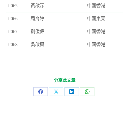
P065
黃啟深
中國香港
P066
周育婷
中國東莞
P067
劉俊偉
中國香港
P068
吳啟興
中國香港
分享此文章
Share
Share
Share
Share
on
on
on
on
Facebook
X
LinkedIn
WhatsApp