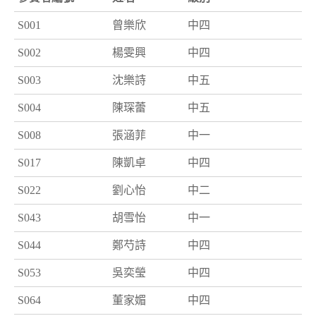
S001
曾樂欣
中四
S002
楊雯興
中四
S003
沈樂詩
中五
S004
陳琛蕾
中五
S008
張涵菲
中一
S017
陳凱卓
中四
S022
劉心怡
中二
S043
胡雪怡
中一
S044
鄭芍詩
中四
S053
吳奕瑩
中四
S064
董家媚
中四