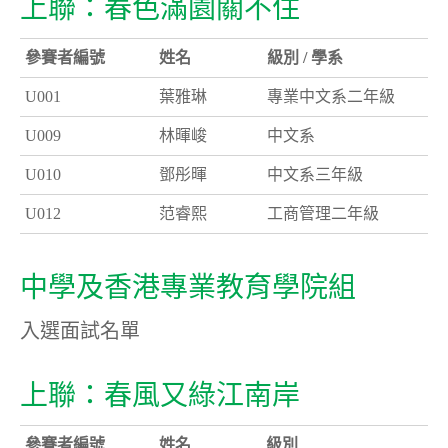
上聯：春色滿園關不住
參賽者編號
姓名
級別 / 學系
U001
葉雅琳
專業中文系二年級
U009
林暉峻
中文系
U010
鄧彤暉
中文系三年級
U012
范睿熙
工商管理二年級
中學及香港專業教育學院組
入選面試名單
上聯：春風又綠江南岸
參賽者編號
姓名
級別