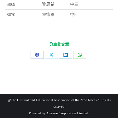
S069
黎恩希
中三
S070
霍懷恩
中四
分享此文章
Share
Share
Share
Share
on
on
on
on
Facebook
X
LinkedIn
WhatsApp
@The Cultural and Educational Association of the New Towns All rights
reserved.
Powered by
Amazon Corporation Limited.