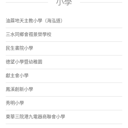
小學
油蔴地天主教小學（海泓道）
三水同鄉會禤景榮學校
民生書院小學
德望小學暨幼稚園
獻主會小學
鳳溪創新小學
秀明小學
東華三院港九電器商聯會小學