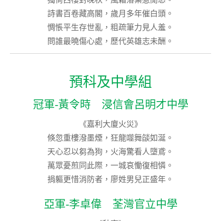
詩書百卷藏高閣，歲月多年催白頭。
惆悵平生存世亂，粗疏筆力見人羞。
問誰最曉傷心處，歷代英雄志未酬。
預科及中學組
冠軍-黃令時 浸信會呂明才中學
《嘉利大廈火災》
倏忽重樓潑墨煙，狂龍噬舞燄如涎。
天心忍以芻為狗，火海驚看人墮鳶。
萬眾憂煎同此際，一城哀慟復相憐。
捐軀更惜消防者，廖姓男兒正盛年。
亞軍-李卓偉 荃灣官立中學