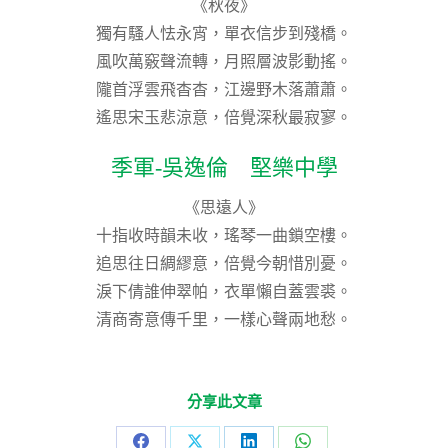
《秋夜》
獨有騷人怯永宵，單衣信步到殘橋。
風吹萬竅聲流轉，月照層波影動搖。
隴首浮雲飛杳杳，江邊野木落蕭蕭。
遙思宋玉悲涼意，倍覺深秋最寂寥。
季軍-吳逸倫 堅樂中學
《思遠人》
十指收時韻未收，瑤琴一曲鎖空樓。
追思往日綢繆意，倍覺今朝惜別憂。
淚下倩誰伸翠帕，衣單懶自蓋雲裘。
清商寄意傳千里，一樣心聲兩地愁。
分享此文章