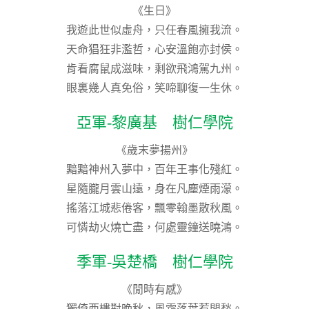
《生日》
我遊此世似虛舟，只任春風擁我流。
天命猖狂非濫哲，心安溫飽亦封侯。
肯看腐鼠成滋味，剩欲飛鴻駕九州。
眼裏幾人真免俗，笑啼聊復一生休。
亞軍-黎廣基 樹仁學院
《歲末夢揚州》
黯黯神州入夢中，百年王事化殘紅。
星隨朧月雲山遠，身在凡塵煙雨濛。
搖落江城悲倦客，飄零翰墨散秋風。
可憐劫火燒亡盡，何處靈鐘送曉鴻。
季軍-吳楚橋 樹仁學院
《閒時有感》
獨倚西樓對晚秋，風霜落葉惹閒愁。