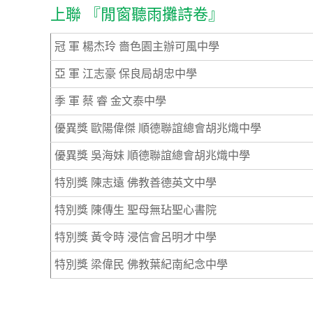
上聯 『閒窗聽雨攤詩卷』
冠 軍 楊杰玲 嗇色園主辦可風中學
亞 軍 江志豪 保良局胡忠中學
季 軍 蔡 睿 金文泰中學
優異獎 歐陽偉傑 順德聯誼總會胡兆熾中學
優異獎 吳海妹 順德聯誼總會胡兆熾中學
特別獎 陳志遠 佛教善德英文中學
特別獎 陳傳生 聖母無玷聖心書院
特別獎 黃令時 浸信會呂明才中學
特別獎 梁偉民 佛教葉紀南紀念中學