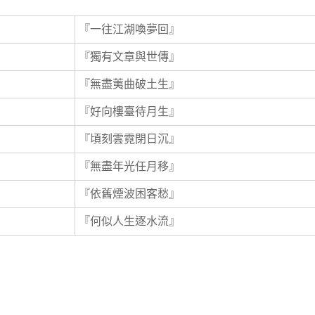
『一往江湖喚夢回』
『獨有文章與世傳』
『無盡荑曲破土生』
『好向樓臺待月生』
『頃刻雲霓閉日沉』
『無盡年光任月移』
『依舊煙波困客愁』
『何似人生逐水流』