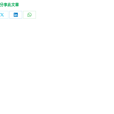
分享此文章
Share
Share
Share
on
on
on
ok
X
LinkedIn
WhatsApp