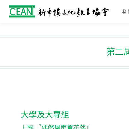
第二屆
大學及大專組
上聯 『偶然風雨驚花落』