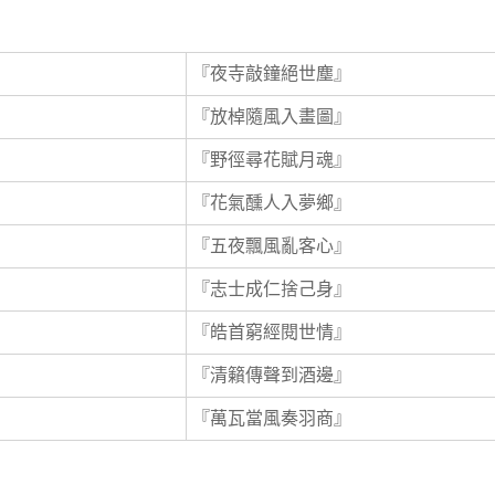
『夜寺敲鐘絕世塵』
『放棹隨風入畫圖』
『野徑尋花賦月魂』
『花氣醺人入夢鄉』
『五夜飄風亂客心』
『志士成仁捨己身』
『皓首窮經閱世情』
『清籟傳聲到酒邊』
『萬瓦當風奏羽商』