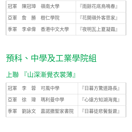
冠軍 陳冠璋 嶺南大學
『雨餘花底鳥鳴春』
亞軍 詹 勝 樹仁學院
『花開嶺外客思家』
季軍 李卓偉 香港中文大學
『夜明瓦上夏凝霜』
預科、中學及工業學院組
上聯 『山深漸覺衣裳薄』
冠軍 李 蓉 可風中學
『日暮方驚道路長』
亞軍 徐 瑋 瑪利曼中學
『心遠方知湖海寬』
季軍 劉詠文 嘉諾撒聖家書院
『日暮徒悲鬢髮蒼』