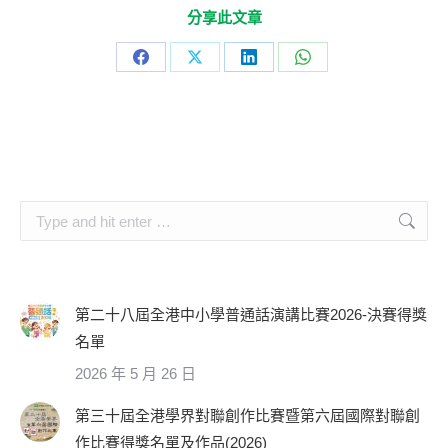
分享此文章
Share
Share
Share
Share
on
on
on
on
Facebook
X
LinkedIn
WhatsApp
Search:
第二十八屆全港中小學普通話演講比賽2026-決賽得獎
名單
2026 年 5 月 26 日
第三十屆全港學界對聯創作比賽暨第六屆國際對聯創
作比賽得獎名單及作品(2026)