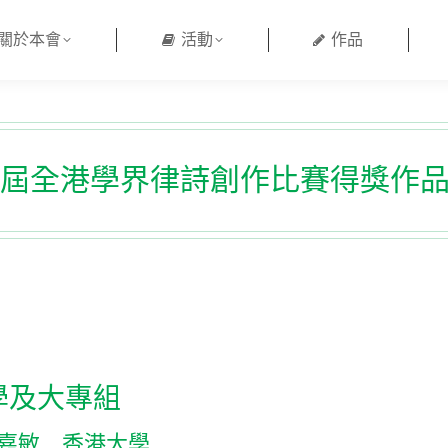
關於本會
活動
作品
屆全港學界律詩創作比賽得獎作品 (2
學及大專組
鄭嘉敏 香港大學