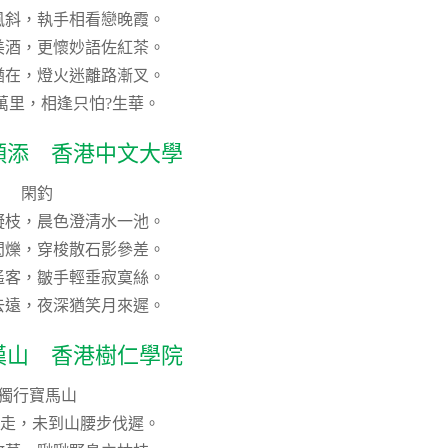
風斜，執手相看戀晚霞。
美酒，更懷妙語佐紅茶。
猶在，燈火迷離路漸叉。
萬里，相逢只怕?生華。
穎添 香港中文大學
閑釣
凝枝，晨色澄清水一池。
閃爍，穿梭散石影參差。
遙客，皺手輕垂寂寞絲。
去遠，夜深猶笑月來遲。
漢山 香港樹仁學院
獨行寶馬山
身走，未到山腰步伐遲。