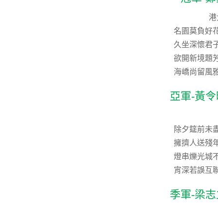
港
名園莫負好
久坐深懷君
欲開新境題
海嶠尚留風
亞軍-黃
除夕筵前未
擁擠人送殘
燈串爍光城
宵深若誤互
季軍-梁