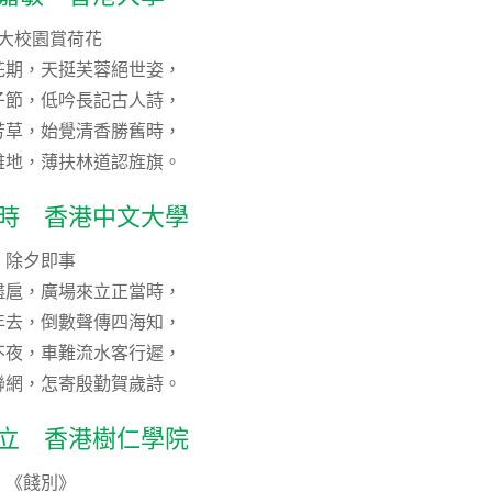
大校園賞荷花
花期，天挺芙蓉絕世姿，
子節，低吟長記古人詩，
芳草，始覺清香勝舊時，
雅地，薄扶林道認旌旗。
令時 香港中文大學
除夕即事
盡扈，廣場來立正當時，
年去，倒數聲傳四海知，
不夜，車難流水客行遲，
聯網，怎寄殷勤賀歲詩。
志立 香港樹仁學院
《餞別》