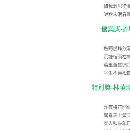
悔我渺思徒
嗟歎未泯春
優異獎-
遊眄爐峰飲
沉塘宿雨枯
萬里蒼雲迥
平生不羨松
特別獎-林曉
昨夜梅花開
鴛鴦錦上黃
春去秋來年