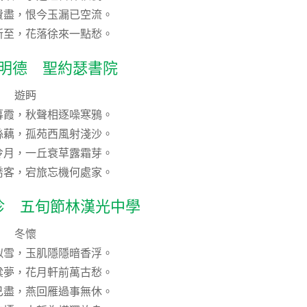
費盡，恨今玉漏已空流。
新至，花落徐來一點愁。
許明德 聖約瑟書院
遊眄
暮霞，秋聲相逐噪寒鴉。
絲藕，孤苑西風射淺沙。
冷月，一丘衰草露霜芽。
喬客，宕旅忘機何處家。
珍 五旬節林漢光中學
冬懷
似雪，玉肌隱隱暗香浮。
粱夢，花月軒前萬古愁。
已盡，燕回雁過事無休。