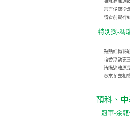
颯颯寒風過
常言俊傑從
請看前賢行
特別獎-馮
點點紅梅花
暗香浮動襄
綺蝶迷離原
春來冬去相
預科、中
冠軍-余