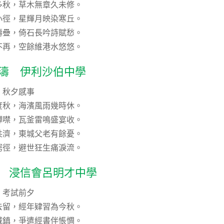
多秋，草木無章久未修。
小徑，星輝月映染寒丘。
濤疊，倚石長吟詩賦愁。
不再，空餘維港水悠悠。
宇濤 伊利沙伯中學
秋夕感事
度秋，海濱風雨幾時休。
蟬噤，瓦釜雷鳴盛宴收。
共濟，東城父老有餘憂。
窮徑，避世狂生痛淚流。
舟 浸信會呂明才中學
考試前夕
去留，經年肄習為今秋。
城鎮，爭遣經書伴悵惆。