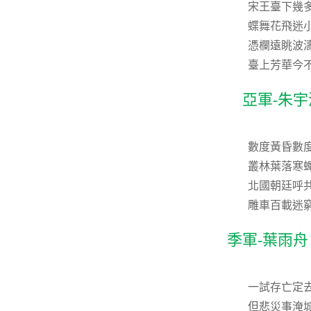
宋王臺下幾
蝶舞花飛迷
憑欄遠眺波
臺上芳華今
亞軍-朱
數度黃昏數
叢林葉落寒
北國朝廷呼
雕車百載迷
季軍-葉雨
一試存亡定
但悲災事淹