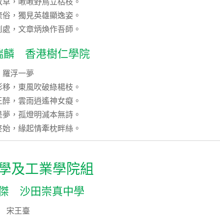
敗草，啾啾野鳥立枯枝。
流俗，獨見英雄顯逸姿。
到處，文章炳煥作吾師。
瑞麟 香港樹仁學院
羅浮一夢
影移，東風吹破綠楊枝。
王醉，雲雨逍遙神女癡。
是夢，孤燈明滅本無詩。
終始，緣起情牽枕畔絲。
學及工業學院組
龍傑 沙田崇真中學
宋王臺