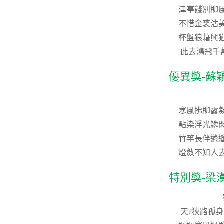
津亭餞別柳
不惜金裘沽
杯盤狼藉興
此去鴻飛千
優異獎-蘇
寒風拂柳露
點染浮光鱗
竹竿長伴逍
燈斂不知人
特別獎-梁
天?狹路孤