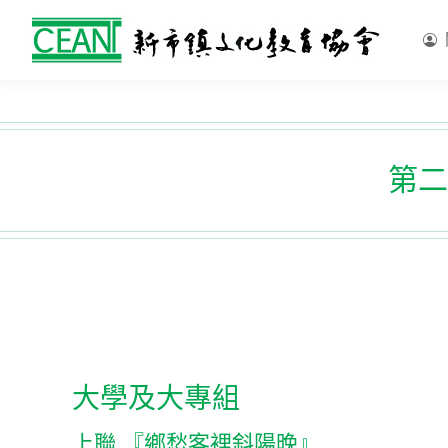
第二
大學及大專組
上聯 『鄉愁客裡斜陽晚』