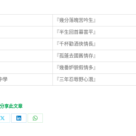
『幾分落魄苦吟生』
『半生回首暮雲平』
『千杯勸酒俠情長』
『孤蓬去國舊情存』
『幾番妒貌假情多』
中學
『三年忍辱野心潛』
分享此文章
Share
Share
Share
on
on
on