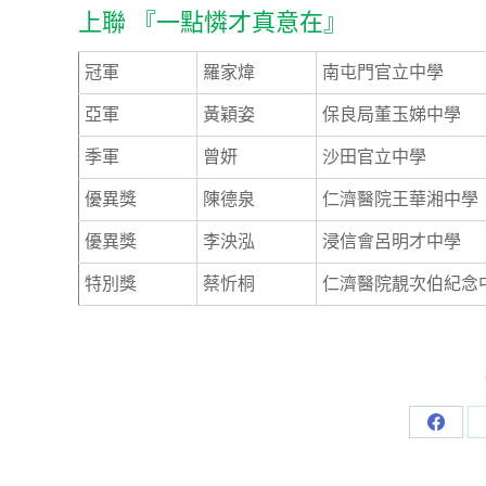
上聯 『一點憐才真意在』
冠軍
羅家煒
南屯門官立中學
亞軍
黃穎姿
保良局董玉娣中學
季軍
曾妍
沙田官立中學
優異獎
陳德泉
仁濟醫院王華湘中學
優異獎
李泱泓
浸信會呂明才中學
特別獎
蔡忻桐
仁濟醫院靚次伯紀念
Share
on