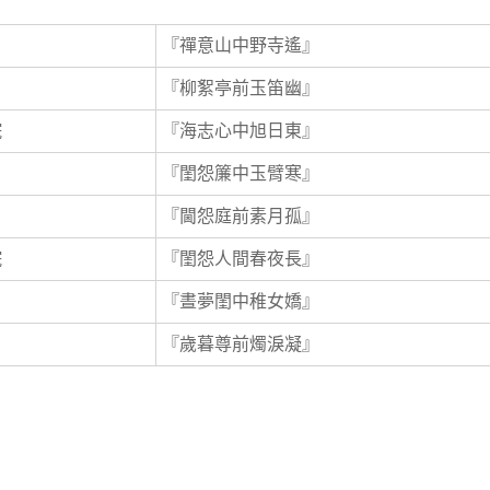
『禪意山中野寺遙』
『柳絮亭前玉笛幽』
院
『海志心中旭日東』
『閨怨簾中玉臂寒』
『閫怨庭前素月孤』
院
『閨怨人間春夜長』
『晝夢閨中稚女嬌』
『歲暮尊前燭淚凝』