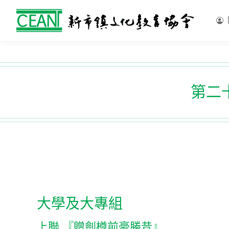
第二十
大學及大專組
上聯 『贈劍樽前豪勝昔』