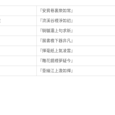
『安貧巷裏樂如常』
院
『流溪谷裡淨如初』
『騎驢灞上句求新』
『展書檐下器非凡』
『揮毫紙上氣凌雲』
『雕花鏡裡夢疑今』
『垂綸江上澹如禪』