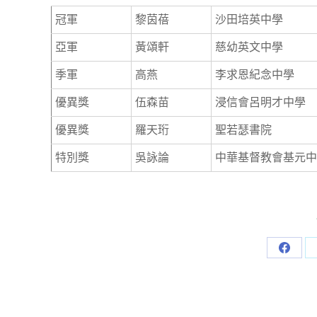
冠軍
黎茵蓓
沙田培英中學
亞軍
黃頌軒
慈幼英文中學
季軍
高燕
李求恩紀念中學
優異獎
伍森苗
浸信會呂明才中學
優異獎
羅天珩
聖若瑟書院
特別獎
吳詠論
中華基督教會基元中
Share
on
Facebo