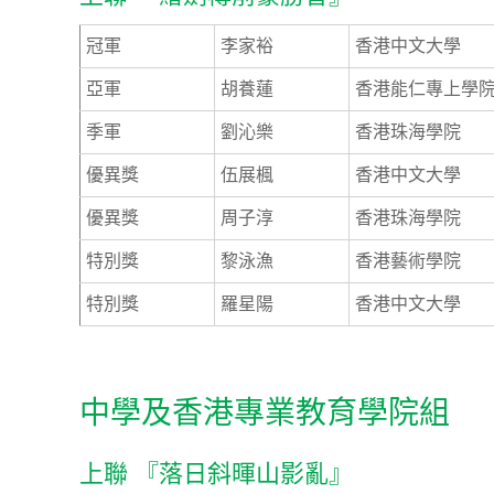
冠軍
李家裕
香港中文大學
亞軍
胡養蓮
香港能仁專上學
季軍
劉沁樂
香港珠海學院
優異獎
伍展楓
香港中文大學
優異獎
周子淳
香港珠海學院
特別獎
黎泳漁
香港藝術學院
特別獎
羅星陽
香港中文大學
中學及香港專業教育學院組
上聯 『落日斜暉山影亂』