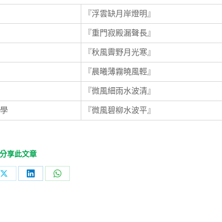
『浮雲缺月岸燈明』
『重門寂殿漏聲長』
『秋風霽野月光寒』
『晨曦薄霧曉風輕』
『微風細雨水波清』
學
『微風碧柳水波平』
分享此文章
Share
Share
Share
on
on
on
ok
X
LinkedIn
WhatsApp