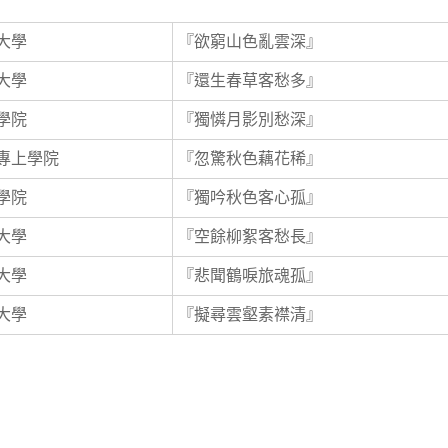
大學
『欲窮山色亂雲深』
大學
『還生春草客愁多』
學院
『獨憐月影別愁深』
專上學院
『忽驚秋色藕花稀』
學院
『獨吟秋色客心孤』
大學
『空餘柳絮客愁長』
大學
『悲聞鶴唳旅魂孤』
大學
『擬尋雲壑素襟清』