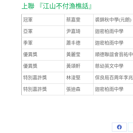
上聯 『江山不付漁樵話』
冠軍
蔡嘉雯
裘錦秋中學(元朗)
亞軍
尹嘉琦
迦密柏雨中學
季軍
蕭丰德
迦密柏雨中學
優異獎
黃麗莹
順德聯誼會翁祐中
優異獎
黃頌軒
慈幼英文中學
特別嘉許獎
林浚堅
保良局百周年李兆
特別嘉許獎
張迪森
迦密柏雨中學
Share