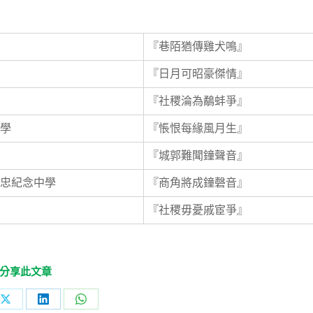
『巷陌猶傳雞犬鳴』
『日月可昭豪傑情』
『社稷淪為鷸蚌爭』
學
『悵恨每緣風月生』
『城郭難聞鐘聲音』
忠紀念中學
『商角將成鐘磬音』
『社稷毋憂戚宦爭』
分享此文章
Share
Share
Share