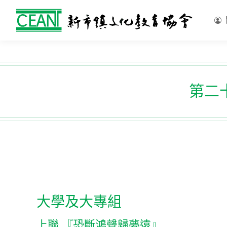
第二十
大學及大專組
上聯 『恐斷鴻聲歸夢遠』