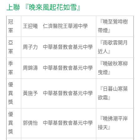
上聯 『晚來風起花如雪』
冠
『曉至鶯啼樹
王迎曦 仁濟醫院王華湘中學
軍
帶煙』
亞
『雨歇雲開月
周子力 中華基督教會基元中學
軍
近人』
季
『曉破秋寒柳
周錦濤 中華基督教會基元中學
軍
曳煙』
優
『日暮山寒葉
異
黃施予 中華基督教會基元中學
欲霜』
獎
優
『曉拂潮平岸
異
郭倩怡 中華基督教會基元中學
接天』
獎