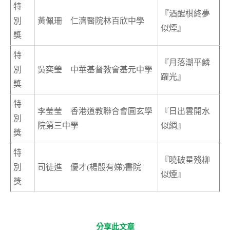
特
『酒醒棋終夢
別
黃佩珊 仁濟醫院林百欣中學
似煙』
獎
特
『月落潮平鱗
別
吳奕瑩 中華基督教會基元中學
躍光』
獎
特
李莹莹 香港道教聯合會圓玄學
『日出雲開水
別
院第三中學
似綢』
獎
特
『曉破星殘柳
別
司徒進 優才(楊殷有娣)書院
似煙』
獎
分享此文章