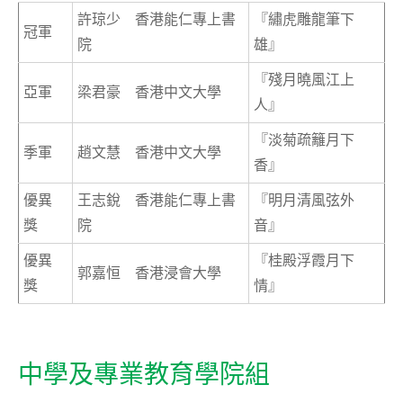
許琼少 香港能仁專上書
『繡虎雕龍筆下
冠軍
院
雄』
『殘月曉風江上
亞軍
梁君豪 香港中文大學
人』
『淡菊疏籬月下
季軍
趙文慧 香港中文大學
香』
優異
王志銳 香港能仁專上書
『明月清風弦外
獎
院
音』
優異
『桂殿浮霞月下
郭嘉恒 香港浸會大學
獎
情』
中學及專業教育學院組