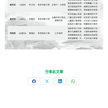
分享此文章
Share
Share
Share
Share
on
on
on
on
Facebook
X
LinkedIn
WhatsApp