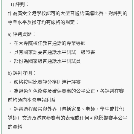
11) 評判：
作為廣受全港學校認可的大型普通話演講比賽，對評判的
專業水平及操守均有嚴格的規定：
a) 評判資歷：
‧ 在大專院校任教普通話的專業導師
‧ 具有國家語委普通話水平測試一級證書
‧ 部份為國家級普通話水平測試員
b) 評判守則：
‧ 嚴格按照比賽評分準則進行評審
‧ 為避免角色衝突及確保賽事的公平公正，各評判在賽
前均須向本會申報利益
‧ 評審過程嚴禁與外界（包括家長、老師、學生或其他
導師）交流及透露參賽者的表現或任何可能影響賽事公平
的資料