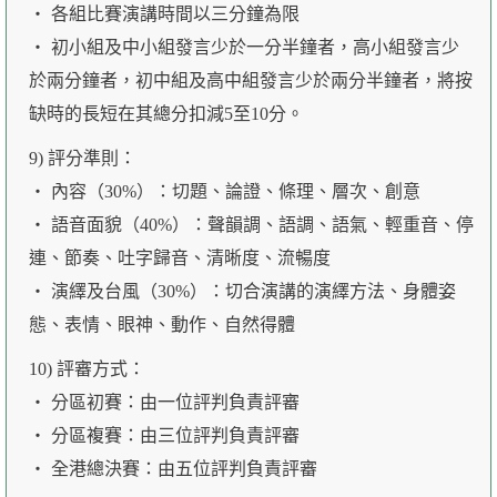
‧ 各組比賽演講時間以三分鐘為限
‧ 初小組及中小組發言少於一分半鐘者，高小組發言少
於兩分鐘者，初中組及高中組發言少於兩分半鐘者，將按
缺時的長短在其總分扣減5至10分。
9) 評分準則：
‧ 內容（30%）：切題、論證、條理、層次、創意
‧ 語音面貌（40%）：聲韻調、語調、語氣、輕重音、停
連、節奏、吐字歸音、清晰度、流暢度
‧ 演繹及台風（30%）：切合演講的演繹方法、身體姿
態、表情、眼神、動作、自然得體
10) 評審方式：
‧ 分區初賽：由一位評判負責評審
‧ 分區複賽：由三位評判負責評審
‧ 全港總決賽：由五位評判負責評審