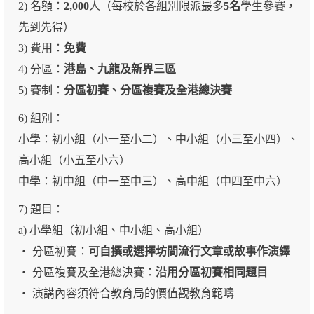
2) 名額：
2,000
人（每校於各組別限派最多
5名
學生參賽，
先到先得）
3) 費用：
免費
4) 分區：
港島、九龍及新界三區
5) 賽制：
分區初賽、分區複賽及全港總決賽
6) 組別：
小學：初小組（小一至小二）、中小組（小三至小四）、
高小組（小五至小六）
中學：初中組（中一至中三）、高中組（中四至中六）
7) 題目：
a) 小學組（初小組、中小組、高小組）
‧ 分區初賽：
可自撰或選擇坊間流行文章或故事作演繹
‧ 分區複賽及全港總決賽：
沿用分區初賽相同題目
‧ 演講內容須符合教育局的價值觀教育範疇