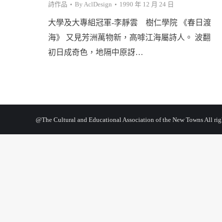
詩作品
By
AclDesign
1990 年 12 月 24 日
大學及大專組冠軍-李靜雲 樹仁學院 《春日渡
海》 又見芳洲萬物新，高嘑江海屬詩人。 波翻
初日成奇色，地隔中原訝…
@The Cultural and Educational Association of the New Towns All righ