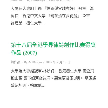
大學及大專組上聯 『煙雨偏宜晴亦好』 冠軍 溫
偉信 香港中文大學 『鏡花焉在夢徒勞』 亞軍
許建業 樹仁大學 …
第十八屆全港學界律詩創作比賽得獎
作品 (2007)
詩作品
By
AclDesign
2007 年 2 月 15 日
大學及大專組冠軍-林妙貞 香港樹仁大學 夜登飛
鵝山頂 露下銀河夜氣清，碧空更賞玉明。 舉頭遙
望乾坤闊，拍掌低…