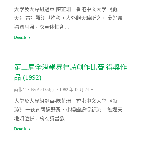
大學及大專組冠軍-陳芷珊 香港中文大學 《觀
天》 古狂難逐世推移，人外觀天聽所之。 夢好還
憑圓月照，衣單休怕朔…
Details
第三屆全港學界律詩創作比賽 得獎作
品 (1992)
詩作品
By
AclDesign
1992 年 12 月 24 日
大學及大專組冠軍-陳芷珊 香港中文大學 《新
涼》 一夜商聲遍野黃，小樓幽處得新涼。 無邊天
地如澄鏡，萬卷詩書欲…
Details