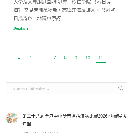
大學及大專組冠軍-李靜雲 樹仁學院 《春日渡
海》 又見芳洲萬物新，高嘑江海屬詩人。 波翻初
日成奇色，地隔中原訝…
Details
←
1
…
7
8
9
10
11
Search:
第二十八屆全港中小學普通話演講比賽2026-決賽得獎
名單