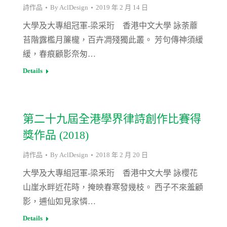
詩作品
By
AclDesign
2019 年 2 月 14 日
大學及大專組冠軍-梁采珩 香港中文大學 詠荼蘼
苔階露檻月簾櫳，百卉凋殘獨此叢。 芳句傳神須緩
緩，春痕顧影奈匆…
Details
第二十九屆全港學界律詩創作比賽得
獎作品 (2018)
詩作品
By
AclDesign
2018 年 2 月 20 日
大學及大專組冠軍-梁釆珩 香港中文大學 詠櫻花
山崖水畔近花時，掩映春寒發幾枝。 西子不來羞顧
影，逋仙如見家憐…
Details