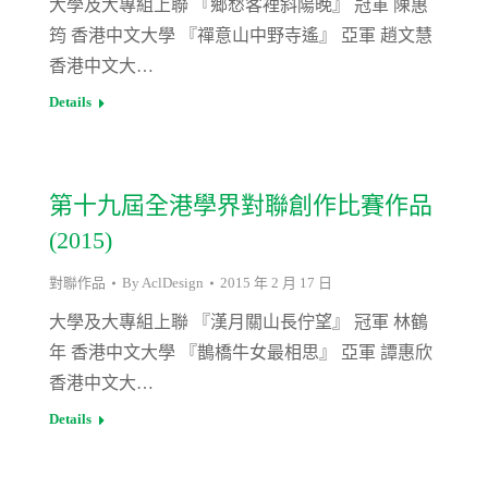
大學及大專組上聯 『鄉愁客裡斜陽晚』 冠軍 陳惠
筠 香港中文大學 『禪意山中野寺遙』 亞軍 趙文慧
香港中文大…
Details
第十九屆全港學界對聯創作比賽作品
(2015)
對聯作品
By
AclDesign
2015 年 2 月 17 日
大學及大專組上聯 『漢月關山長佇望』 冠軍 林鶴
年 香港中文大學 『鵲橋牛女最相思』 亞軍 譚惠欣
香港中文大…
Details