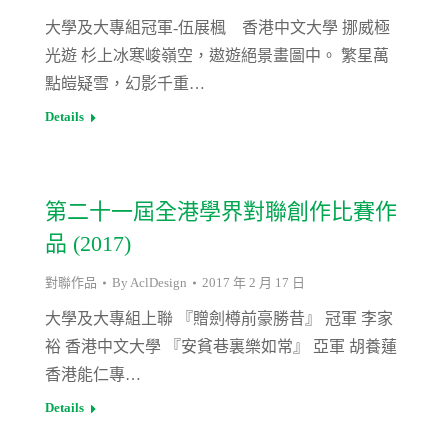
大學及大專組冠軍-伍展楓 香港中文大學 挪威極
光遊 杉上冰寒峻嶺空，遨遊絕景畫圖中。 繁星萬
點皚疑雪，幻影千重…
Details
第二十一屆全港學界對聯創作比賽作
品 (2017)
對聯作品
By
AclDesign
2017 年 2 月 17 日
大學及大專組上聯 『贈劍樽前豪勝昔』 冠軍 李家
裕 香港中文大學 『安貧巷裏樂如常』 亞軍 胡養蓮
香港能仁專…
Details