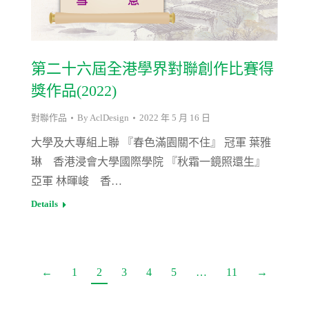
第二十六屆全港學界對聯創作比賽得
獎作品(2022)
對聯作品
By
AclDesign
2022 年 5 月 16 日
大學及大專組上聯 『春色滿園關不住』 冠軍 葉雅
琳 香港浸會大學國際學院 『秋霜一鏡照還生』
亞軍 林暉峻 香…
Details
←
1
2
3
4
5
…
11
→